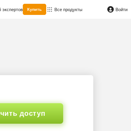
б экспертов
Все продукты
Войти
Купить
чить доступ