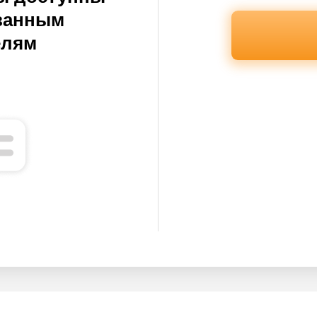
ванным
елям