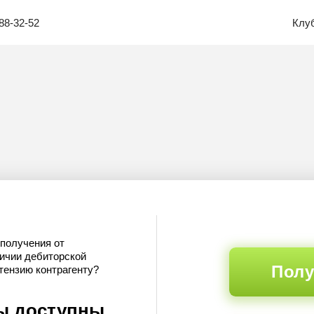
88-32-52
Клу
 получения от
личии дебиторской
Полу
тензию контрагенту?
ы доступны