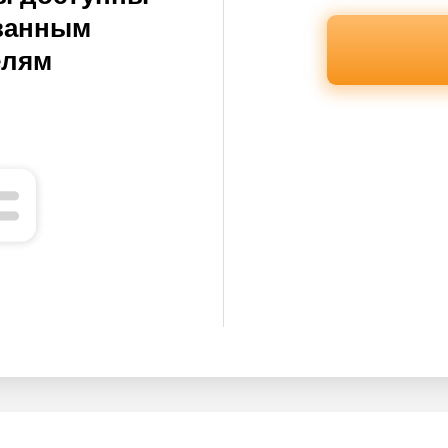
ванным
елям