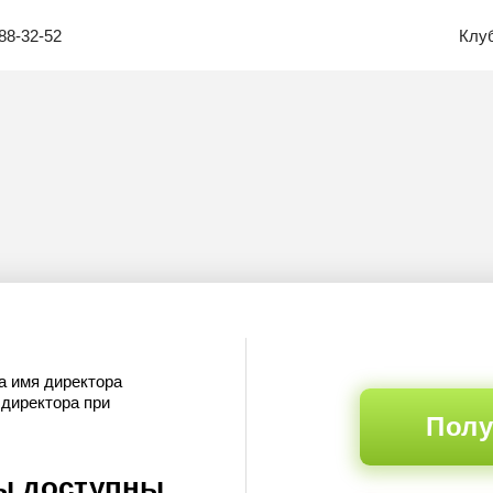
88-32-52
Клу
а имя директора
 директора при
Полу
ы доступны