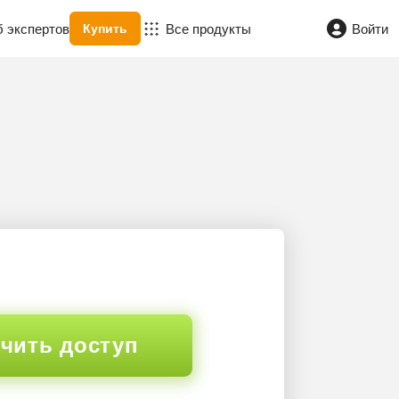
б экспертов
Все продукты
Войти
Купить
чить доступ