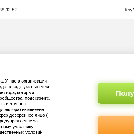
88-32-52
Клу
а. У нас в организации
да, в виде уменьшения
Полу
ректора, который
ообщества. подскажите,
ь и для него
директора) изменение
рез доверенное лицо (
 предупреждение за
нному участнику
ущественных условий