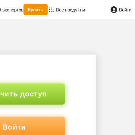
б экспертов
Все продукты
Войти
Купить
чить доступ
Войти