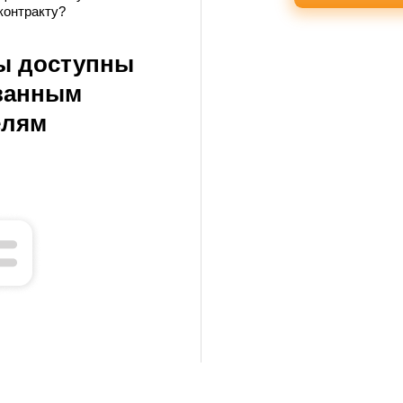
контракту?
ы доступны
ванным
елям