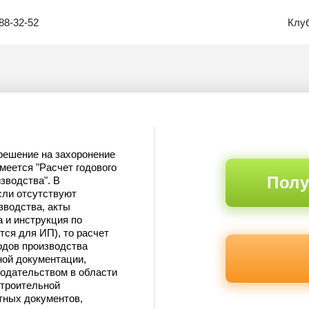
88-32-52
Клу
решение на захоронение
меется "Расчет годового
Полу
зводства". В
сли отсутствуют
зводства, акты
 и инструкция по
тся для ИП), то расчет
одов производства
ной документации,
нодательством в области
строительной
тных документов,