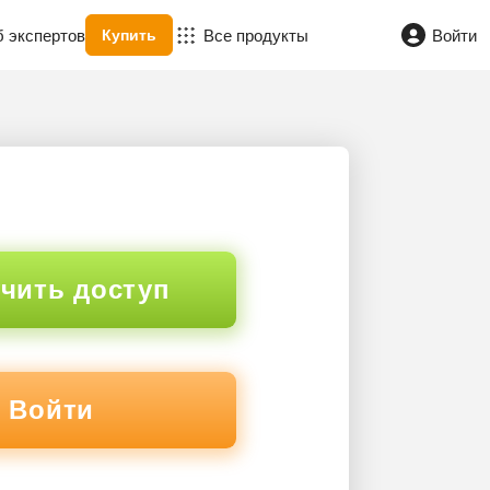
б экспертов
Все продукты
Войти
Купить
чить доступ
Войти