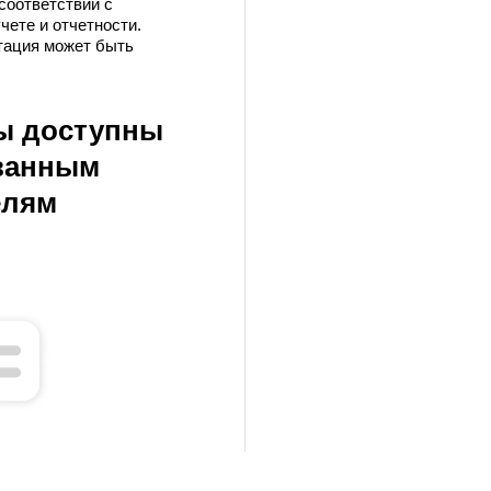
соответствии с
чете и отчетности.
тация может быть
ы доступны
ванным
елям