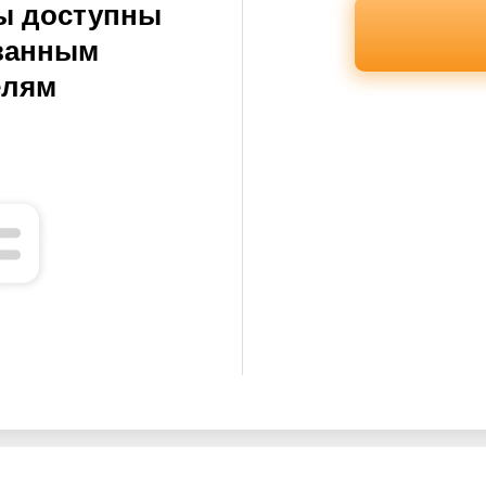
ы доступны
ванным
елям