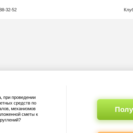
88-32-52
Клу
, при проведении
етных средств по
Полу
алов, механизмов
иложенной сметы к
круглений?