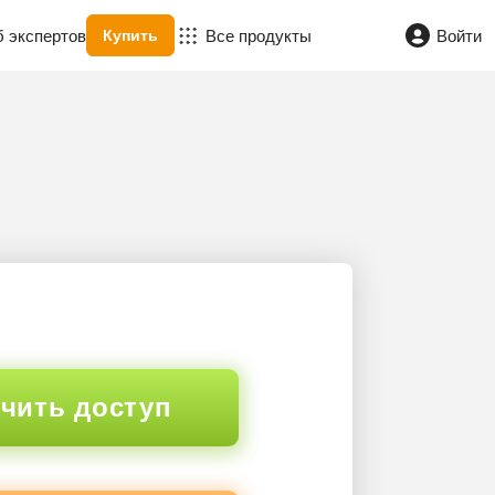
б экспертов
Все продукты
Войти
Купить
чить доступ