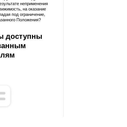
результате неприменения
вижимость, на оказание
адая под ограничение,
азанного Положения?
ы доступны
ванным
елям