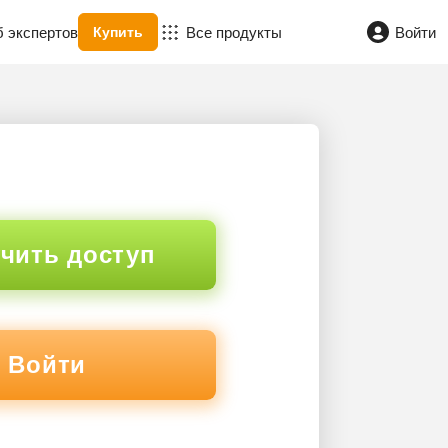
б экспертов
Все продукты
Войти
Купить
чить доступ
Войти