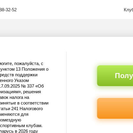
88-32-52
Клу
огите, пожалуйста, с
 пунктом 13 Положения о
Полу
средств поддержки
енного Указом
17.09.2025 № 337 «Об
низациям», решения
вок налога на
ринятые в соответствии
татьи 241 Налогового
именяются для
озмездную
 спортивным клубам.
арусь в 2026 году