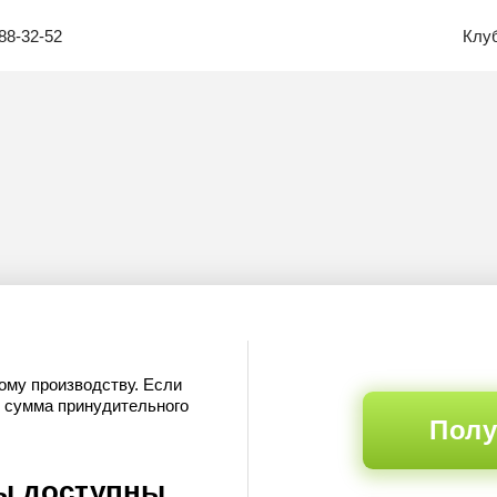
88-32-52
Клу
ому производству. Если
я сумма принудительного
Полу
ы доступны