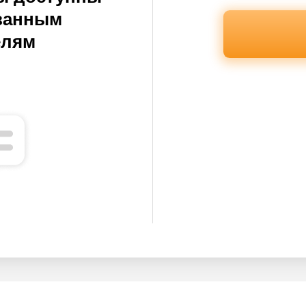
ванным
елям