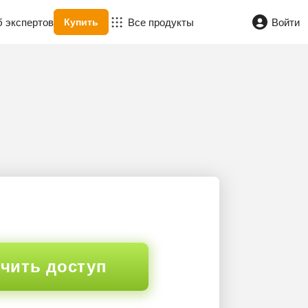
б экспертов
Все продукты
Войти
Купить
чить доступ