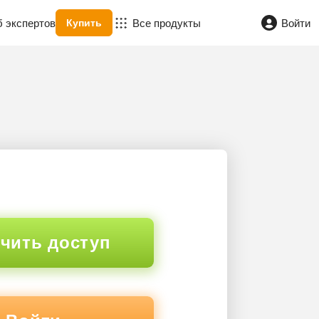
б экспертов
Все продукты
Войти
Купить
чить доступ