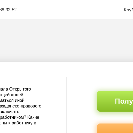
88-32-52
Клу
иала Открытого
ющей долей
Полу
маться иной
ражданско-правового
заключать
 работником? Какие
ены к работнику в