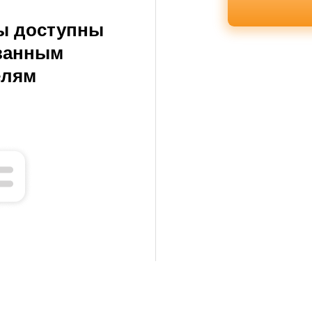
ы доступны
ванным
елям