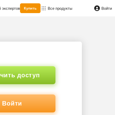
б экспертов
Все продукты
Войти
Купить
чить доступ
Войти