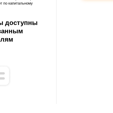
т по капитальному
ы доступны
ванным
елям