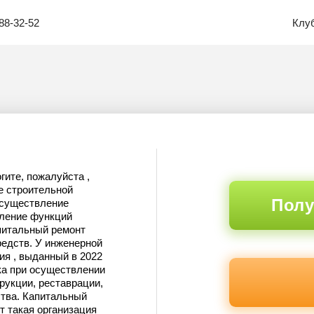
88-32-52
Клу
гите, пожалуйста ,
е строительной
Полу
осуществление
вление функций
питальный ремонт
едств. У инженерной
ия , выданный в 2022
ка при осуществлении
рукции, реставрации,
ства. Капитальный
т такая организация